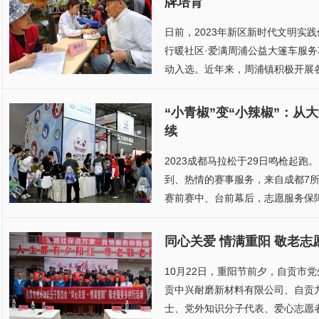
牌培育
日前，2023年新区新时代文明实
行暖社区·爱满周浦公益大篷车服
动入选。近年来，周浦镇积极开展各
“小青椒”变“小辣椒”：从
续
2023成都马拉松于29日鸣枪起跑
到、热情的赛事服务，来自成都7所
赛前赛中、台前幕后，志愿服务保障的
同心关爱 情满重阳 敬老
10月22日，重阳节前夕，自贡市
贡中兴耐磨新材料有限公司、自贡
士、党外知识分子代表、爱心志愿者近