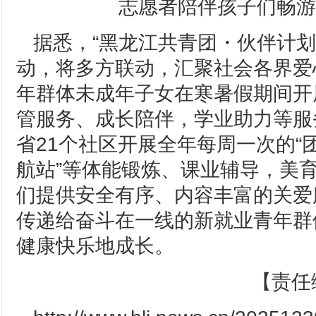
志愿者陪伴孩子们畅游
据悉，“黑龙江共青团・伙伴计划
动，将多方联动，汇聚社会各界爱
年群体未成年子女在寒暑假期间开
管服务、成长陪伴，学业助力等服
省21个社区开展全年每周一次的“团
航站”等体能锻炼、课业辅导，美
们提供安全有序、内容丰富的关爱
传递给奋斗在一线的新就业青年群
健康快乐地成长。
【责任