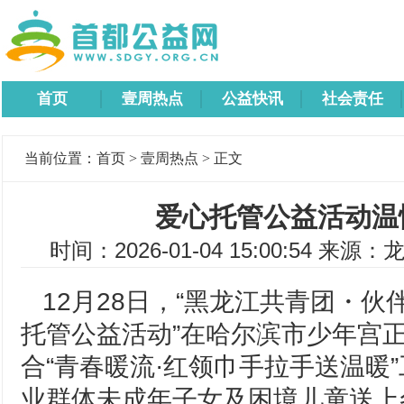
首页
壹周热点
公益快讯
社会责任
当前位置：
首页
>
壹周热点
> 正文
爱心托管公益活动温
时间：2026-01-04 15:00:54 来源：
龙
12月28日，“黑龙江共青团・
托管公益活动”在哈尔滨市少年宫
合“青春暖流·红领巾手拉手送温暖
业群体未成年子女及困境儿童送上